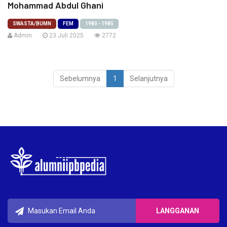
Mohammad Abdul Ghani
SWASTA/BUMN
FEM
1980 - 1985
Admin
23 Juli 2025
2772
Sebelumnya
1
Selanjutnya