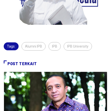
Tags:
Alumni IPB
,
IPB
,
IPB University
,
POST TERKAIT