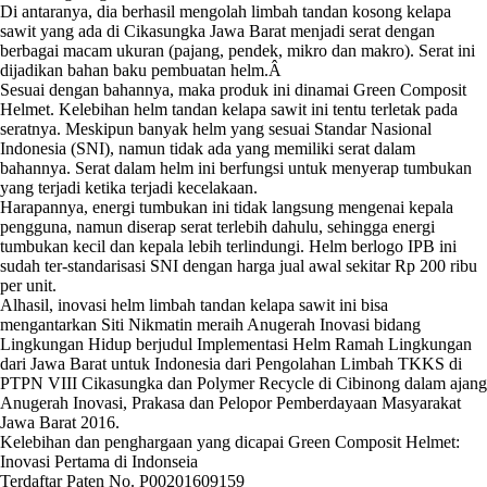
Di antaranya, dia berhasil mengolah limbah tandan kosong kelapa
sawit yang ada di Cikasungka Jawa Barat menjadi serat dengan
berbagai macam ukuran (pajang, pendek, mikro dan makro). Serat ini
dijadikan bahan baku pembuatan helm.Â
Sesuai dengan bahannya, maka produk ini dinamai Green Composit
Helmet. Kelebihan helm tandan kelapa sawit ini tentu terletak pada
seratnya. Meskipun banyak helm yang sesuai Standar Nasional
Indonesia (SNI), namun tidak ada yang memiliki serat dalam
bahannya. Serat dalam helm ini berfungsi untuk menyerap tumbukan
yang terjadi ketika terjadi kecelakaan.
Harapannya, energi tumbukan ini tidak langsung mengenai kepala
pengguna, namun diserap serat terlebih dahulu, sehingga energi
tumbukan kecil dan kepala lebih terlindungi. Helm berlogo IPB ini
sudah ter-standarisasi SNI dengan harga jual awal sekitar Rp 200 ribu
per unit.
Alhasil, inovasi helm limbah tandan kelapa sawit ini bisa
mengantarkan Siti Nikmatin meraih Anugerah Inovasi bidang
Lingkungan Hidup berjudul Implementasi Helm Ramah Lingkungan
dari Jawa Barat untuk Indonesia dari Pengolahan Limbah TKKS di
PTPN VIII Cikasungka dan Polymer Recycle di Cibinong dalam ajang
Anugerah Inovasi, Prakasa dan Pelopor Pemberdayaan Masyarakat
Jawa Barat 2016.
Kelebihan dan penghargaan yang dicapai
Green Composit Helmet:
Inovasi Pertama di Indonseia
Terdaftar Paten No. P00201609159