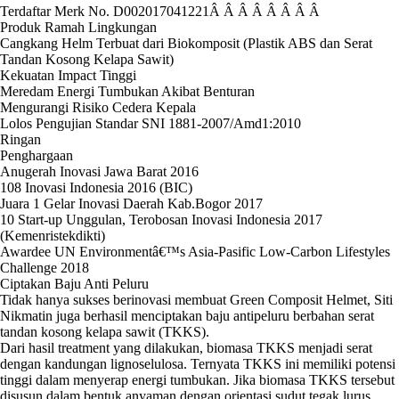
Terdaftar Merk No. D002017041221Â Â Â Â Â Â Â Â
Produk Ramah Lingkungan
Cangkang Helm Terbuat dari Biokomposit (Plastik ABS dan Serat
Tandan Kosong Kelapa Sawit)
Kekuatan Impact Tinggi
Meredam Energi Tumbukan Akibat Benturan
Mengurangi Risiko Cedera Kepala
Lolos Pengujian Standar SNI 1881-2007/Amd1:2010
Ringan
Penghargaan
Anugerah Inovasi Jawa Barat 2016
108 Inovasi Indonesia 2016 (BIC)
Juara 1 Gelar Inovasi Daerah Kab.Bogor 2017
10 Start-up Unggulan, Terobosan Inovasi Indonesia 2017
(Kemenristekdikti)
Awardee UN Environmentâ€™s Asia-Pasific Low-Carbon Lifestyles
Challenge 2018
Ciptakan Baju Anti Peluru
Tidak hanya sukses berinovasi membuat Green Composit Helmet, Siti
Nikmatin juga berhasil menciptakan baju antipeluru berbahan serat
tandan kosong kelapa sawit (TKKS).
Dari hasil
treatment
yang dilakukan, biomasa TKKS menjadi serat
dengan kandungan lignoselulosa. Ternyata TKKS ini memiliki potensi
tinggi dalam menyerap energi tumbukan. Jika biomasa TKKS tersebut
disusun dalam bentuk anyaman dengan orientasi sudut tegak lurus