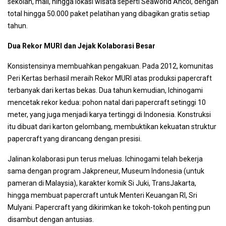
sekolah, mall, hingga lokasi wisata seperti Seaworld Ancol, dengan
total hingga 50.000 paket pelatihan yang dibagikan gratis setiap
tahun.
Dua Rekor MURI dan Jejak Kolaborasi Besar
Konsistensinya membuahkan pengakuan. Pada 2012, komunitas
Peri Kertas berhasil meraih Rekor MURI atas produksi papercraft
terbanyak dari kertas bekas. Dua tahun kemudian, Ichinogami
mencetak rekor kedua: pohon natal dari papercraft setinggi 10
meter, yang juga menjadi karya tertinggi di Indonesia. Konstruksi
itu dibuat dari karton gelombang, membuktikan kekuatan struktur
papercraft yang dirancang dengan presisi.
Jalinan kolaborasi pun terus meluas. Ichinogami telah bekerja
sama dengan program Jakpreneur, Museum Indonesia (untuk
pameran di Malaysia), karakter komik Si Juki, TransJakarta,
hingga membuat papercraft untuk Menteri Keuangan RI, Sri
Mulyani. Papercraft yang dikirimkan ke tokoh-tokoh penting pun
disambut dengan antusias.