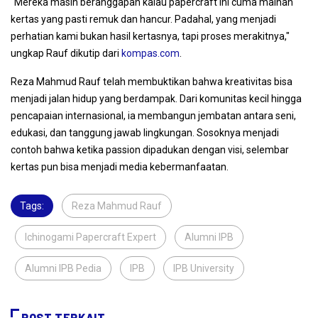
"Mereka masih beranggapan kalau papercraft ini cuma mainan
kertas yang pasti remuk dan hancur. Padahal, yang menjadi
perhatian kami bukan hasil kertasnya, tapi proses merakitnya,"
ungkap Rauf dikutip dari
kompas.com
.
Reza Mahmud Rauf telah membuktikan bahwa kreativitas bisa
menjadi jalan hidup yang berdampak. Dari komunitas kecil hingga
pencapaian internasional, ia membangun jembatan antara seni,
edukasi, dan tanggung jawab lingkungan. Sosoknya menjadi
contoh bahwa ketika passion dipadukan dengan visi, selembar
kertas pun bisa menjadi media kebermanfaatan.
Tags:
Reza Mahmud Rauf
,
Ichinogami Papercraft Expert
,
Alumni IPB
,
Alumni IPB Pedia
,
IPB
,
IPB University
,
POST TERKAIT