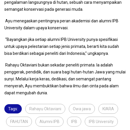
pengalaman langsungnya di hutan, sebuah cara menyampaikan
semangat konservasi pada generasi muda.
Ayu menegaskan pentingnya peran akademisi dan alumni IPB
University dalam upaya konservasi.
“Bayangkan jika setiap alumni IPB University punya spesifikasi
untuk upaya pelestarian setiap jenis primata, berarti kita sudah
bisa berdikari sebagai peneliti dari Indonesia,” ungkapnya.
Rahayu Oktaviani bukan sekadar peneliti primata. Ia adalah
penggerak, pendidik, dan suara bagi hutan-hutan Jawa yang mulai
sunyi. Melalui kerja keras, dedikasi, dan semangat pantang
menyerah, Ayu membuktikan bahwa ilmu dan cinta pada alam
dapat mengubah dunia.
Tags:
Rahayu Oktaviani
,
Owa jawa
,
KIARA
,
FAHUTAN
,
Alumni IPB
,
IPB
,
IPB University
,