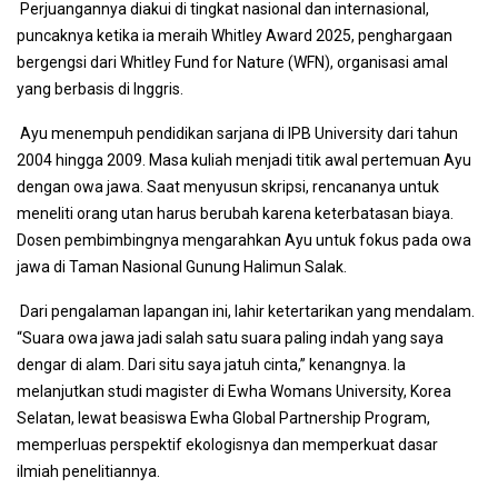
Perjuangannya diakui di tingkat nasional dan internasional,
puncaknya ketika ia meraih Whitley Award 2025, penghargaan
bergengsi dari Whitley Fund for Nature (WFN), organisasi amal
yang berbasis di Inggris.
Ayu menempuh pendidikan sarjana di IPB University dari tahun
2004 hingga 2009. Masa kuliah menjadi titik awal pertemuan Ayu
dengan owa jawa. Saat menyusun skripsi, rencananya untuk
meneliti orang utan harus berubah karena keterbatasan biaya.
Dosen pembimbingnya mengarahkan Ayu untuk fokus pada owa
jawa di Taman Nasional Gunung Halimun Salak.
Dari pengalaman lapangan ini, lahir ketertarikan yang mendalam.
“Suara owa jawa jadi salah satu suara paling indah yang saya
dengar di alam. Dari situ saya jatuh cinta,” kenangnya. Ia
melanjutkan studi magister di Ewha Womans University, Korea
Selatan, lewat beasiswa Ewha Global Partnership Program,
memperluas perspektif ekologisnya dan memperkuat dasar
ilmiah penelitiannya.