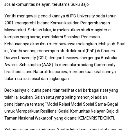
sosial komunitas nelayan, terutama Suku Bajo.
Yanthi mengawali pendidikannya di IPB University pada tahun
2001, mengambil bidang Komunikasi dan Pengembangan
Masyarakat. Setelah lulus, ia melanjutkan studi magister di
kampus yang sama, mendalami Sosiologi Pedesaan.
Kehausannya akan ilmu membawanya melangkah lebih jauh. Saat
ini, Yanthi sedang menempuh studi doktoral (PhD) di Charles
Darwin University (CDU) dengan beasiswa bergengsi Australia
Awards Scholarship (AAS). Ia mendalami bidang Community
Livelihoods and Natural Resources, memperkuat keahliannya
dalam isu-isu sosial dan lingkungan.
Dedikasinya di dunia penelitian terlihat dari berbagai riset yang
telah ia lakukan. Salah satu yang paling menonjol adalah
penelitiannya tentang "Model Relasi Modal Sosial Sama-Bagai
untuk Memperkuat Resiliensi Sosial Komunitas Nelayan Bajo di
Taman Nasional Wakatobi" yang didanai KEMENRISTEKDIKTI.
Sebagai seorang akademisi, Yanthi tidak hanya berkutat dengan