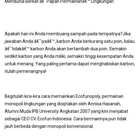
Mendunia Berkat â€˜Papan Permainanâ€™ Lingkungan
Apakah hari ini Anda membuang sampah pada tempatnya?Jika
jawaban Anda â€˜iyaâ€™, karbon Anda berkurang satu poin, kalau
â€˜tidakâ€™ karbon Anda akan bertambah dua poin. Semakin
sedikit karbon yang Anda miliki, semakin tinggi kesempatan Anda
untuk menang. Yang paling pertama dapat menghabiskan karbon,
itulah pemenangnya!
Begitulah kira-kira cara memainkan Ecofunopoly, permainan
monopoli lingkungan yang diciptakan oleh Annisa Hasanah,
Alumni Muda IPB University Angkatan 2007 yang kini menjabat
sebagai CEO CV. Ecofun Indonesia. Cara bermainnya pun tidak
jauh berbeda dengan monopoli konvensional.