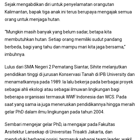
Sejak mengabdikan diri untuk penyelamatan orangutan
Kalimantan, bapak tiga anak ini terus berupaya mengajak semua
orang untuk menjaga hutan.
“Mungkin masih banyak yang belum sadar, betapa kita
membutuhkan hutan. Setiap orang memiliki sudut pandang
berbeda, bagi yang tahu dan mampu mari kita jaga bersama,”
imbuhnya.
Lulus dari SMA Negeri 2 Pematang Siantar, Sihite melanjutkan
pendidikan tinggi di jurusan Konservasi Tanah di IPB University dan
menamatkannya pada 1989. Ia lalu bekerja pada berbagai proyek
sebagai ahli ekologi atau sebagai ilmuwan lingkungan bagi
beberapa organisasi termasuk WWF Indonesia dan WCS. Pada
saat yang sama ia juga meneruskan pendidikannya hingga meraih
gelar PhD dalam ilmu lingkungan pada tahun 2004.
Sembari mengejar gelar PhD, ia mengajar pada Fakultas
Arsitektur Lansekap di Universitas Trisakti Jakarta, dan
menduduki berbagai posisi, termasuk sebagai team leader, wakil