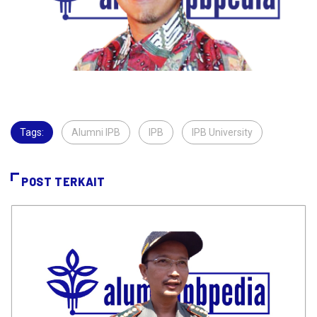
Tags:
Alumni IPB
,
IPB
,
IPB University
,
POST TERKAIT