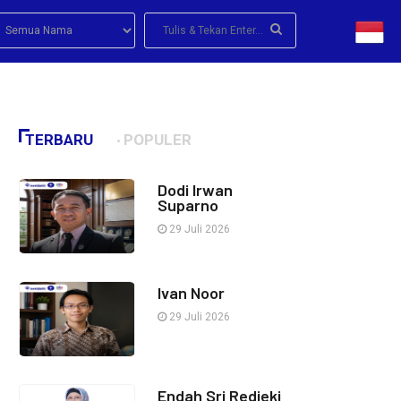
TERBARU
POPULER
Dodi Irwan
Suparno
29 Juli 2026
Ivan Noor
29 Juli 2026
Endah Sri Redjeki