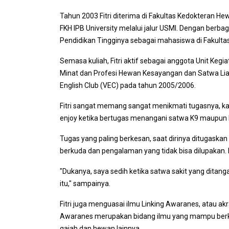
Tahun 2003 Fitri diterima di Fakultas Kedokteran He
FKH IPB University melalui jalur USMI. Dengan berba
Pendidikan Tingginya sebagai mahasiswa di Fakulta
Semasa kuliah, Fitri aktif sebagai anggota Unit Ke
Minat dan Profesi Hewan Kesayangan dan Satwa Liar
English Club (VEC) pada tahun 2005/2006.
Fitri sangat memang sangat menikmati tugasnya, ka
enjoy ketika bertugas menangani satwa K9 maupun 
Tugas yang paling berkesan, saat dirinya ditugaska
berkuda dan pengalaman yang tidak bisa dilupakan. 
"Dukanya, saya sedih ketika satwa sakit yang ditan
itu," sampainya.
Fitri juga menguasai ilmu Linking Awaranes, atau akrab
Awaranes merupakan bidang ilmu yang mampu berkomu
gajah dan hewan lainnya.