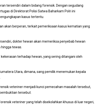
eran tersendiri dalam bidang forensik. Dengan segudang
gas di Direktorat Polisi Satwa Baharkam Polri ini
pengungkapan kasus tertentu.
ewan akan berperan, terkait pemeriksaan kasus kematian yang
tersendiri, dokter hewan akan memeriksa penyebab hewan
 hingga tewas.
kekerasan terhadap hewan, yang sering ditangani oleh
, Sumatera Utara, dimana, sang pemilik menemukan kepala
.
 forensik veteriner menjadi kunci pemecahan masalah tersebut,
 pembuktian tersebut.
orensik veteriner yang telah disekolahkan khusus di luar negeri,