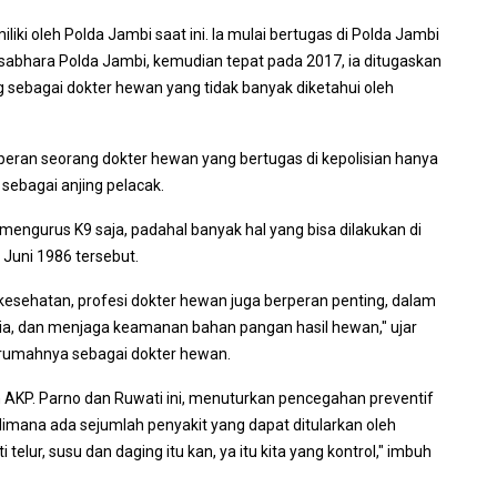
iki oleh Polda Jambi saat ini. Ia mulai bertugas di Polda Jambi
Ditsabhara Polda Jambi, kemudian tepat pada 2017, ia ditugaskan
g sebagai dokter hewan yang tidak banyak diketahui oleh
peran seorang dokter hewan yang bertugas di kepolisian hanya
 sebagai anjing pelacak.
engurus K9 saja, padahal banyak hal yang bisa dilakukan di
 Juni 1986 tersebut.
i kesehatan, profesi dokter hewan juga berperan penting, dalam
a, dan menjaga keamanan bahan pangan hasil hewan," ujar
i rumahnya sebagai dokter hewan.
AKP. Parno dan Ruwati ini, menuturkan pencegahan preventif
imana ada sejumlah penyakit yang dapat ditularkan oleh
telur, susu dan daging itu kan, ya itu kita yang kontrol," imbuh