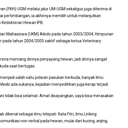
wan (FKH)-UGM melalui jalur UM-UGM sekaligus juga diterima di
gai pertimbangan, ia akhirnya memilih untuk melanjutkan
s Kedokteran Hewan IPB.
giatan Mahasiswa (UKM) Aikido pada tahun 2003/2004, Himpunan
 pada tahun 2004/2005 saktif sebagai ketua Veterinary
rena memang dirinya penyayang hewan, jadi dirinya sangat
kuda saat bertugas.
n menjadi salah satu polwan pasukan berkuda, banyak ilmu
Meski ada sukanya, kejadian menyedihkan juga kerap terjadi.
gani tidak bisa selamat. Amat disayangkan, saya bisa merasakan
 dikenal sebagai ilmu telepati. Kata Fitri, ilmu Linking
nikasi non verbal pada hewan, mulai dari kucing, anjing,