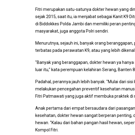
Fitri merupakan satu-satunya dokter hewan yang dimil
sejak 2015, saat itu, ia menjabat sebagai Kanit K9 
di Biddokkes Polda Jambi dan memiliki peran pentin
masyarakat, juga anggota Polri sendiri.
Menurutnya, sejauh ini, banyak orang beranggapan, 
terbatas pada perawatan K9, atau yang lebih dikenal
"Banyak yang beranggapan, dokter hewan ya hanya m
luar itu," kata perempuan kelahiran Serang, Banten 8
Padahal, perannya jauh lebih banyak. "Mulai dari sis
melakukan pencegahan preventif kesehatan manusi
Fitri Patmawati yang juga aktif membuka praktek d
Anak pertama dari empat bersaudara dari pasangan 
kesehatan, dokter hewan sangat berperan penting, d
hewan. "Kalau dari bahan pangan hasil hewan, seperti 
Kompol Fitri.