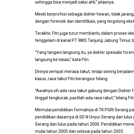
sehingga bisa menjadi saksi ahli," jelasnya.
Meski berprofesi sebagai dokter hewan, tidak jarang
dengan forensik dan identifikasi, yang tergolong e
Terakhir, Fitri juga turut membantu dalam proses id
tenggelam di kanal PT WKS Tanjung Jabung Timur, b
“Yang tangani langsung itu, ya dokter spesialis fore
langsung ke lokasi,” kata Fitri.
Dirinya sempat merasa takut, tetapi seiring berj
kasus, rasa takut Fitri berangsur hilang.
“Awalnya sih ada rasa takut gabung dengan Dokter 
tinggal tengkorak, pastilah ada rasa rakut,” bilang Fitr
Memulai pendidikan formalnya di TK PGRI Serang 
pendidikan dasarnya di SD N Unyur Serang dan lulus 
Serang dan lulus pada tahun 2000. Pendidikan men
mulai tahun 2000 dan selesai pada tahun 2003.