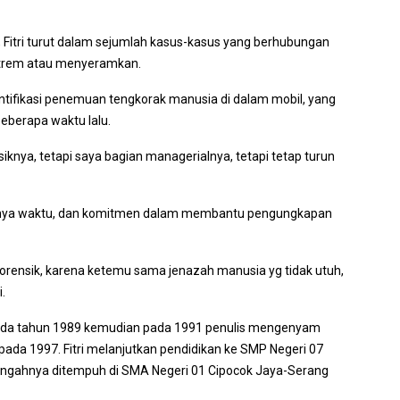
, Fitri turut dalam sejumlah kasus-kasus yang berhubungan
kstrem atau menyeramkan.
entifikasi penemuan tengkorak manusia di dalam mobil, yang
eberapa waktu lalu.
nsiknya, tetapi saya bagian managerialnya, tetapi tetap turun
alannya waktu, dan komitmen dalam membantu pengungkapan
forensik, karena ketemu sama jenazah manusia yg tidak utuh,
i.
pada tahun 1989 kemudian pada 1991 penulis mengenyam
pada 1997. Fitri melanjutkan pendidikan ke SMP Negeri 07
engahnya ditempuh di SMA Negeri 01 Cipocok Jaya-Serang