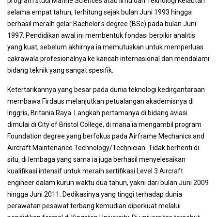
program studi Marine Sciences atau Ilmu dan Teknologi Kelautan
selama empat tahun, terhitung sejak bulan Juni 1993 hingga
berhasil meraih gelar Bachelor's degree (BSc) pada bulan Juni
1997. Pendidikan awal ini membentuk fondasi berpikir analitis
yang kuat, sebelum akhirnya ia memutuskan untuk memperluas
cakrawala profesionalnya ke kancah internasional dan mendalami
bidang teknik yang sangat spesifik.
Ketertarikannya yang besar pada dunia teknologi kedirgantaraan
membawa Firdaus melanjutkan petualangan akademisnya di
Inggris, Britania Raya. Langkah pertamanya di bidang aviasi
dimulai di City of Bristol College, di mana ia mengambil program
Foundation degree yang berfokus pada Airframe Mechanics and
Aircraft Maintenance Technology/Technician. Tidak berhenti di
situ, di lembaga yang sama ia juga berhasil menyelesaikan
kualifikasi intensif untuk meraih sertifikasi Level 3 Aircraft
engineer dalam kurun waktu dua tahun, yakni dari bulan Juni 2009
hingga Juni 2011. Dedikasinya yang tinggi terhadap dunia
perawatan pesawat terbang kemudian diperkuat melalui