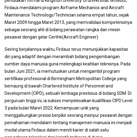
pendidikan formal di Kingston University. Di universitas tersebut,
Firdaus mendalami program Airframe Mechanics and Aircraft
Maintenance Technology/Technician selama empat tahun, sejak
Maret 2009 hingga Maret 2013, yang memvalidasi kompetensinya
sebagai seorang ahli di bidang perawatan rangka dan mesin
pesawat dengan gelar CertHe(Aircraft Engineer).
Seiring berjalannya waktu, Firdaus terus menunjukkan kapasitas
diri yang adaptif dengan merambah bidang pengembangan
sumber daya manusia guna melengkapi keahlian teknisnya. Pada
bulan Juni 2021, ia memutuskan untuk mengambil program
sertifikasi profesional di Birmingham Metropolitan College yang
bernaung di bawah Chartered Institute of Personnel and
Development (CIPD), sebuah lembaga prestisius di bidang SDM. Di
perguruan tinggi ini, ia sukses menyelesaikan kualifikasi CIPD Level
3 pada bulan Maret 2022. Kemampuan unik yang
menggabungkan presisi berpikir seorang insinyur pesawat dengan
pemahaman mendalam tentang manajemen manusia ini menjadi
modal utama Firdaus dalam meniti karier di salah satu