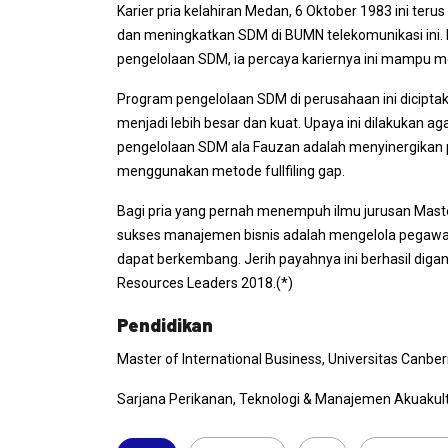
Karier pria kelahiran Medan, 6 Oktober 1983 ini ter
dan meningkatkan SDM di BUMN telekomunikasi ini. M
pengelolaan SDM, ia percaya kariernya ini mampu
Program pengelolaan SDM di perusahaan ini dicipt
menjadi lebih besar dan kuat. Upaya ini dilakukan agar
pengelolaan SDM ala Fauzan adalah menyinergikan pe
menggunakan metode
fullfiling gap
.
Bagi pria yang pernah menempuh ilmu jurusan
Maste
sukses manajemen bisnis adalah mengelola pegawai
dapat berkembang. Jerih payahnya ini berhasil diga
Resources Leaders
2018.(*)
Pendidikan
Master of International Business
, Universitas Canber
Sarjana Perikanan, Teknologi & Manajemen Akuakultu