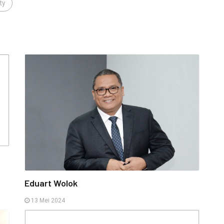
ty
,
Eduart Wolok
13 Mei 2024