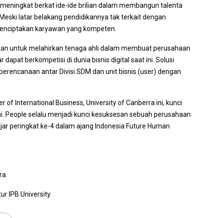
us meningkat berkat ide-ide brilian dalam membangun talenta
eski latar belakang pendidikannya tak terkait dengan
 menciptakan karyawan yang kompeten.
akan untuk melahirkan tenaga ahli dalam membuat perusahaan
 dapat berkompetisi di dunia bisnis digital saat ini. Solusi
rencanaan antar Divisi SDM dan unit bisnis (
user
) dengan
r of International Business
, University of Canberra ini, kunci
. People selalu menjadi kunci kesuksesan sebuah perusahaan
njar peringkat ke-4 dalam ajang
Indonesia Future Human
ra.
r IPB University.