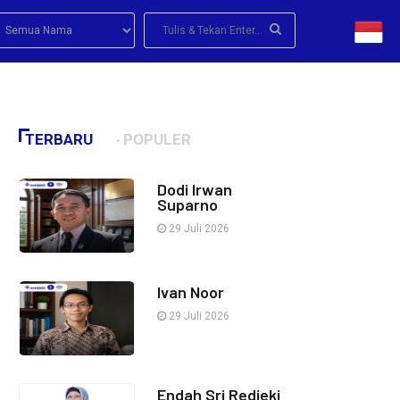
TERBARU
POPULER
Dodi Irwan
Suparno
29 Juli 2026
Ivan Noor
29 Juli 2026
Endah Sri Redjeki