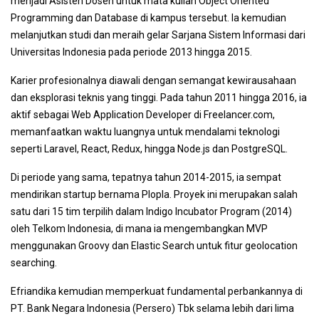
menjadi Asisten Dosen untuk mata kuliah Object Oriented
Programming dan Database di kampus tersebut. Ia kemudian
melanjutkan studi dan meraih gelar Sarjana Sistem Informasi dari
Universitas Indonesia pada periode 2013 hingga 2015.
Karier profesionalnya diawali dengan semangat kewirausahaan
dan eksplorasi teknis yang tinggi. Pada tahun 2011 hingga 2016, ia
aktif sebagai Web Application Developer di Freelancer.com,
memanfaatkan waktu luangnya untuk mendalami teknologi
seperti Laravel, React, Redux, hingga Node.js dan PostgreSQL.
Di periode yang sama, tepatnya tahun 2014-2015, ia sempat
mendirikan startup bernama Plopla. Proyek ini merupakan salah
satu dari 15 tim terpilih dalam Indigo Incubator Program (2014)
oleh Telkom Indonesia, di mana ia mengembangkan MVP
menggunakan Groovy dan Elastic Search untuk fitur geolocation
searching.
Efriandika kemudian memperkuat fundamental perbankannya di
PT. Bank Negara Indonesia (Persero) Tbk selama lebih dari lima