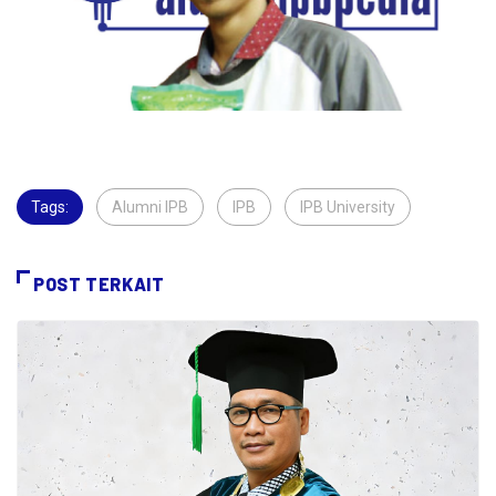
Tags:
Alumni IPB
,
IPB
,
IPB University
,
POST TERKAIT