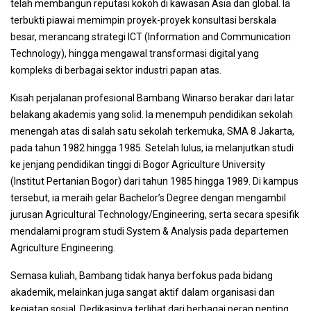
telah membangun reputasi kokoh di kawasan Asia dan global. Ia
terbukti piawai memimpin proyek-proyek konsultasi berskala
besar, merancang strategi ICT (Information and Communication
Technology), hingga mengawal transformasi digital yang
kompleks di berbagai sektor industri papan atas.
Kisah perjalanan profesional Bambang Winarso berakar dari latar
belakang akademis yang solid. Ia menempuh pendidikan sekolah
menengah atas di salah satu sekolah terkemuka, SMA 8 Jakarta,
pada tahun 1982 hingga 1985. Setelah lulus, ia melanjutkan studi
ke jenjang pendidikan tinggi di Bogor Agriculture University
(Institut Pertanian Bogor) dari tahun 1985 hingga 1989. Di kampus
tersebut, ia meraih gelar Bachelor’s Degree dengan mengambil
jurusan Agricultural Technology/Engineering, serta secara spesifik
mendalami program studi System & Analysis pada departemen
Agriculture Engineering.
Semasa kuliah, Bambang tidak hanya berfokus pada bidang
akademik, melainkan juga sangat aktif dalam organisasi dan
kegiatan sosial. Dedikasinya terlihat dari berbagai peran penting