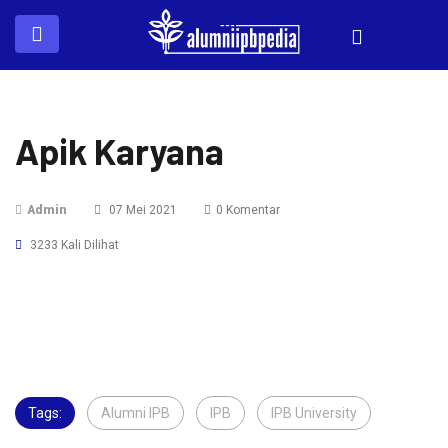
Apik Karyana
Admin
07 Mei 2021
0 Komentar
3233 Kali Dilihat
Tags:
Alumni IPB
,
IPB
,
IPB University
,