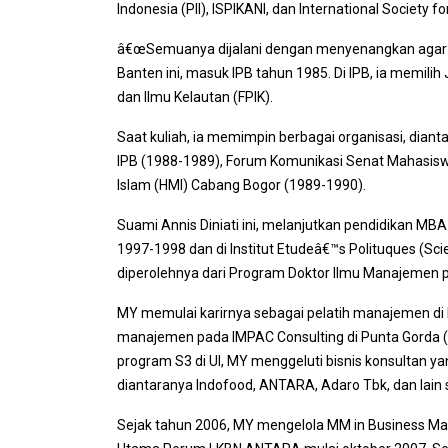
Indonesia (PII), ISPIKANI, dan International Society 
â€œSemuanya dijalani dengan menyenangkan agar hid
Banten ini, masuk IPB tahun 1985. Di IPB, ia memilih
dan Ilmu Kelautan (FPIK).
Saat kuliah, ia memimpin berbagai organisasi, dian
IPB (1988-1989), Forum Komunikasi Senat Mahasi
Islam (HMI) Cabang Bogor (1989-1990).
Suami Annis Diniati ini, melanjutkan pendidikan MBA
1997-1998 dan di Institut Etudeâ€™s Polituques (Sci
diperolehnya dari Program Doktor Ilmu Manajemen p
MY memulai karirnya sebagai pelatih manajemen di P
manajemen pada IMPAC Consulting di Punta Gorda (F
program S3 di UI, MY menggeluti bisnis konsultan y
diantaranya Indofood, ANTARA, Adaro Tbk, dan lain
Sejak tahun 2006, MY mengelola MM in Business Ma