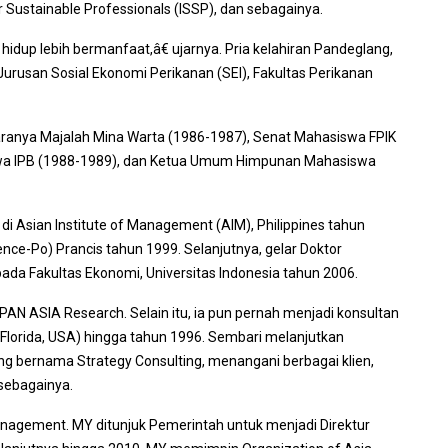
for Sustainable Professionals (ISSP), dan sebagainya.
up lebih bermanfaat,â€ ujarnya. Pria kelahiran Pandeglang,
 Jurusan Sosial Ekonomi Perikanan (SEI), Fakultas Perikanan
taranya Majalah Mina Warta (1986-1987), Senat Mahasiswa FPIK
swa IPB (1988-1989), dan Ketua Umum Himpunan Mahasiswa
 di Asian Institute of Management (AIM), Philippines tahun
ence-Po) Prancis tahun 1999. Selanjutnya, gelar Doktor
ada Fakultas Ekonomi, Universitas Indonesia tahun 2006.
AN ASIA Research. Selain itu, ia pun pernah menjadi konsultan
lorida, USA) hingga tahun 1996. Sembari melanjutkan
ang bernama Strategy Consulting, menangani berbagai klien,
 sebagainya.
nagement. MY ditunjuk Pemerintah untuk menjadi Direktur