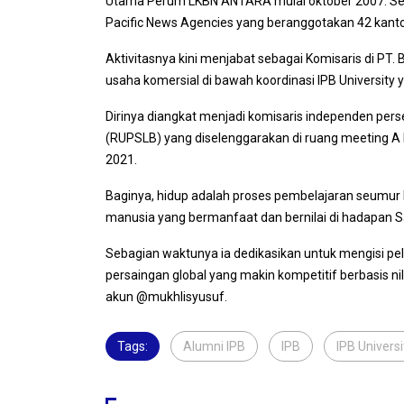
Utama Perum LKBN ANTARA mulai oktober 2007. Sel
Pacific News Agencies yang beranggotakan 42 kantor 
Aktivitasnya kini menjabat sebagai Komisaris di PT. 
usaha komersial di bawah koordinasi IPB University 
Dirinya diangkat menjadi komisaris independen p
(RUPSLB) yang diselenggarakan di ruang meeting A I
2021.
Baginya, hidup adalah proses pembelajaran seumur h
manusia yang bermanfaat dan bernilai di hadapan S
Sebagian waktunya ia dedikasikan untuk mengisi pel
persaingan global yang makin kompetitif berbasis nilai-n
akun @mukhlisyusuf.
Tags:
Alumni IPB
,
IPB
,
IPB Universi