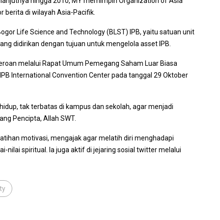
anjutnya hingga 2010, MY memimpin Organization of Asia
berita di wilayah Asia-Pacifik.
Bogor Life Science and Technology (BLST) IPB, yaitu satuan unit
yang didirikan dengan tujuan untuk mengelola asset IPB.
erseroan melalui Rapat Umum Pemegang Saham Luar Biasa
PB International Convention Center pada tanggal 29 Oktober
idup, tak terbatas di kampus dan sekolah, agar menjadi
ang Pencipta, Allah SWT.
atihan motivasi, mengajak agar melatih diri menghadapi
ilai spiritual. Ia juga aktif di jejaring sosial twitter melalui
ty
,