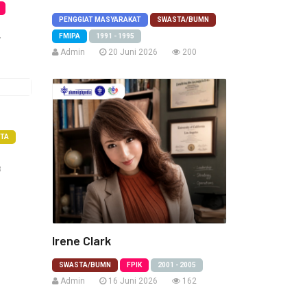
PENGGIAT MASYARAKAT
SWASTA/BUMN
FMIPA
1991 - 1995
7
Admin
20 Juni 2026
200
ETA
8
Irene Clark
SWASTA/BUMN
FPIK
2001 - 2005
Admin
16 Juni 2026
162