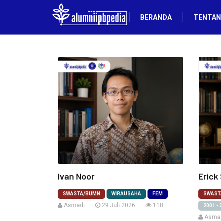
BERANDA
TENTAN
Ivan Noor
Erick
SWASTA/BUMN
WIRAUSAHA
FEM
SWAST
Asmadi
29 Juli 2026
118
2001 - 
Asma