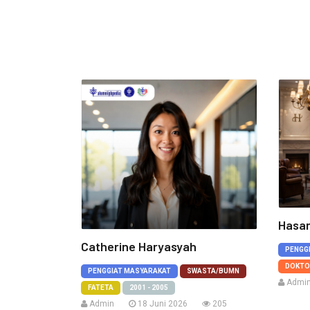
Hasan
Catherine Haryasyah
PENGG
DOKTO
PENGGIAT MASYARAKAT
SWASTA/BUMN
Admi
FATETA
2001 - 2005
Admin
18 Juni 2026
205