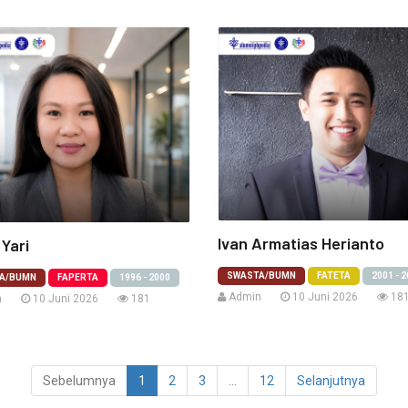
Ivan Armatias Herianto
 Yari
SWASTA/BUMN
FATETA
2001 - 
A/BUMN
FAPERTA
1996 - 2000
Admin
10 Juni 2026
18
n
10 Juni 2026
181
Sebelumnya
1
2
3
...
12
Selanjutnya