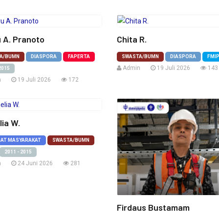
 A. Pranoto
Chita R.
A/BUMN
DIASPORA
FAPERTA
SWASTA/BUMN
DIASPORA
FMI
Admin
19 Juli 2026
143
2015
n
19 Juli 2026
172
lia W.
IAT MASYARAKAT
SWASTA/BUMN
2011 - 2015
n
24 Juni 2026
281
Firdaus Bustamam