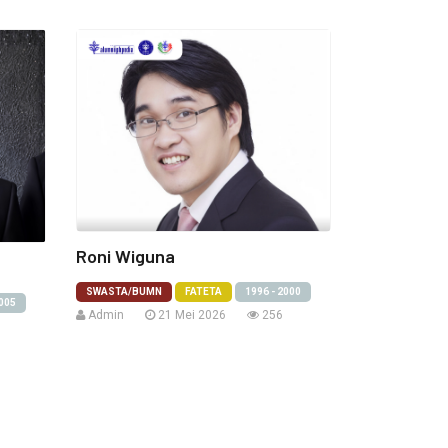
Roni Wiguna
SWASTA/BUMN
FATETA
1996 - 2000
2005
Admin
21 Mei 2026
256
1