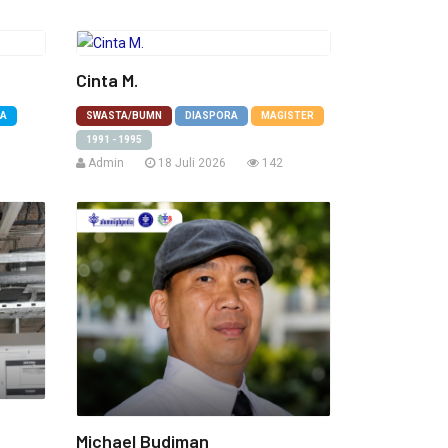
Cinta M.
PA
SWASTA/BUMN
DIASPORA
MAGISTER
1991 - 1995
Admin
18 Juli 2026
142
Michael Budiman