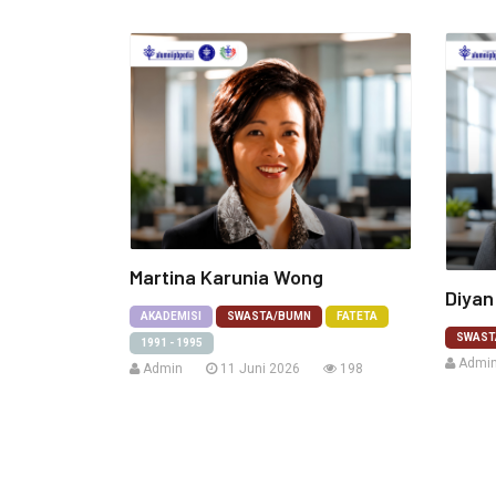
Martina Karunia Wong
Diyan
AKADEMISI
SWASTA/BUMN
FATETA
SWAST
1991 - 1995
Admi
Admin
11 Juni 2026
198