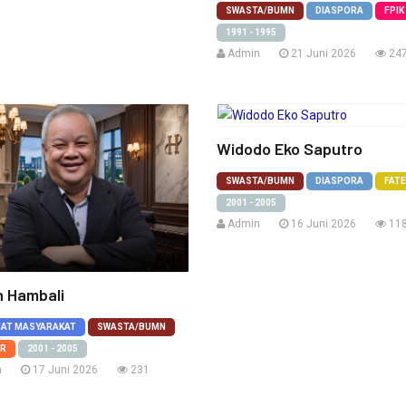
SWASTA/BUMN
DIASPORA
FPIK
1991 - 1995
Admin
21 Juni 2026
24
Widodo Eko Saputro
SWASTA/BUMN
DIASPORA
FAT
2001 - 2005
Admin
16 Juni 2026
11
 Hambali
IAT MASYARAKAT
SWASTA/BUMN
R
2001 - 2005
n
17 Juni 2026
231