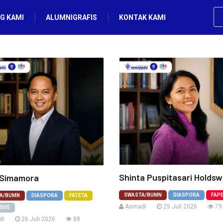
G KAMI
ALUMNIGRAFIS
KONTAK KAMI
Shinta Puspitasari Holds
 Simamora
SWASTA/BUMN
DIASPORA
FAP
A/BUMN
DIASPORA
FATETA
Asmadi
25 Juli 2026
79
2005
di
26 Juli 2026
88