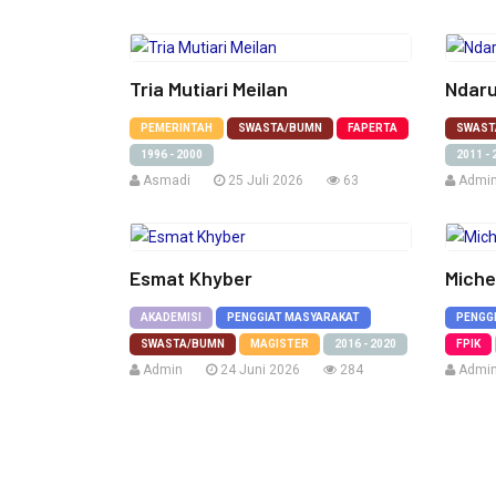
Tria Mutiari Meilan
Ndaru
PEMERINTAH
SWASTA/BUMN
FAPERTA
SWAST
1996 - 2000
2011 - 
Asmadi
25 Juli 2026
63
Admi
Esmat Khyber
Miche
AKADEMISI
PENGGIAT MASYARAKAT
PENGG
SWASTA/BUMN
MAGISTER
2016 - 2020
FPIK
Admin
24 Juni 2026
284
Admi