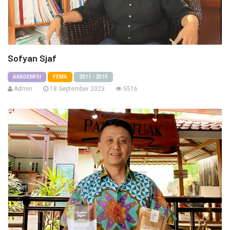
Sofyan Sjaf
AKADEMISI
FEMA
2011 - 2015
Admin
18 September 2023
5516