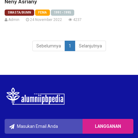
Neny Asriany
SWASTA/BUMN
FEMA
1991 - 1995
Admin
24 November 2022
4237
Sebelumnya
1
Selanjutnya