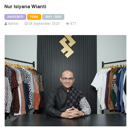
Nur Isiyana Wianti
AKADEMISI
FEMA
2001 - 2005
Admin
08 September 2025
877