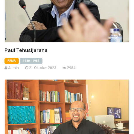
Paul Tehusijarana
FEMA
1980 - 1985
Admin
21 Oktober 2023
2984