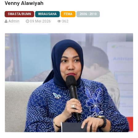
Venny Alawiyah
SWASTA/BUMN
WIRAUSAHA
FEMA
2006 - 2010
Admin
09 Mei 2026
362