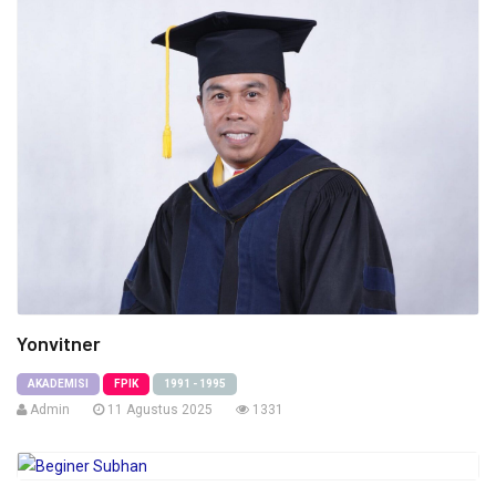
Yonvitner
AKADEMISI
FPIK
1991 - 1995
Admin
11 Agustus 2025
1331