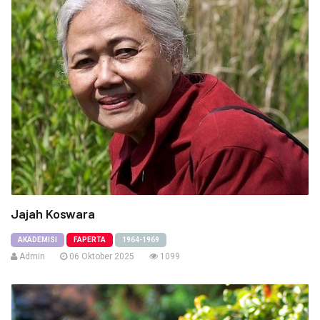
Jajah Koswara
AKADEMISI
FAPERTA
1964-1969
Admin
06 Oktober 2025
1099