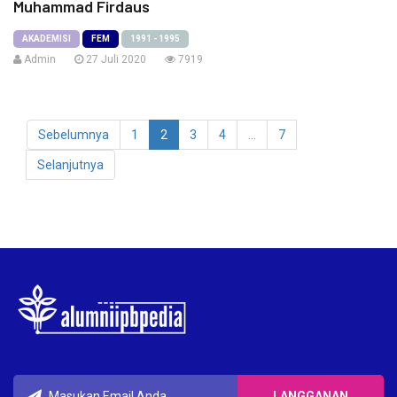
Muhammad Firdaus
AKADEMISI
FEM
1991 - 1995
Admin
27 Juli 2020
7919
Sebelumnya
1
2
3
4
...
7
Selanjutnya