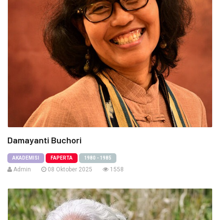
Damayanti Buchori
AKADEMISI
FAPERTA
1980 - 1985
Admin
08 Oktober 2025
1558