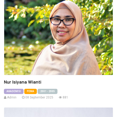
Nur Isiyana Wianti
AKADEMISI
FEMA
2001 - 2005
Admin
08 September 2025
881